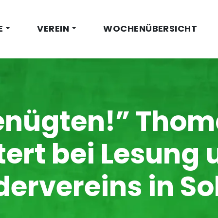
E
VEREIN
WOCHENÜBERSICHT
genügten!” Thom
tert bei Lesung 
dervereins in So