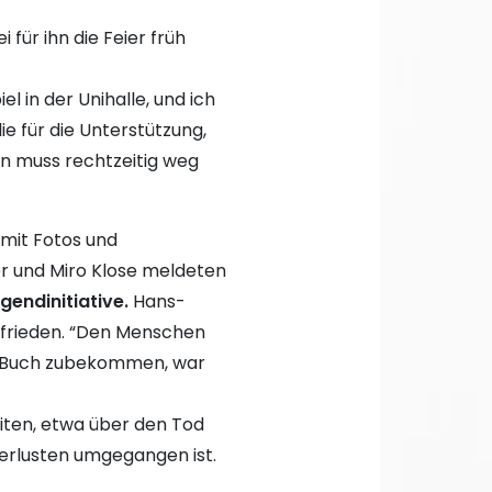
für ihn die Feier früh
 in der Unihalle, und ich
ie für die Unterstützung,
an muss rechtzeitig weg
mit Fotos und
er und Miro Klose meldeten
endinitiative.
Hans-
zufrieden. “Den Menschen
am Buch zubekommen, war
iten, etwa über den Tod
Verlusten umgegangen ist.