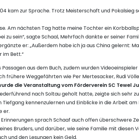
4 kam zur Sprache. Trotz Meisterschaft und Pokalsieg sei 
se. Am nächsten Tag hatte meine Tochter ein Korbballspiel
ei zu sein“, sagte Schaal, Mehrfach dankte er seiner Famil
rgänzte er: „Außerdem habe ich ja aus China gelernt: M
r im Bett.“
s Passagen aus dem Buch, zudem wurden Videoeinspieler 
ch frühere Weggefährten wie Per Mertesacker, Rudi Völl
wurde die Veranstaltung vom Förderverein SC Tewel Jug
federführend nach Soltau geholt hatte, zeigte sich sehr 
 Tiefgang kennenzulernen und Einblicke in die Arbeit 
 er.
 Erinnerungen sprach Schaaf auch offen überschwere Ze
eines Bruders, und darüber, wie seine Familie mit diesen 
ch und den Lesungen kein Geld.