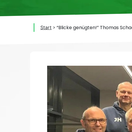
>
“Blicke genügten!” Thomas Schaa
Start