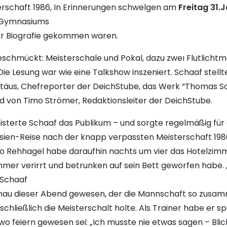
erschaft 1986, In Erinnerungen schwelgen am
Freitag 31.
s Gymnasiums
ner Biografie gekommen waren.
schmückt: Meisterschale und Pokal, dazu zweı Flutlichtm
ie Lesung war wie eine Talkshow inszeniert. Schaaf stellt
äus, Chefreporter der DeichStube, das Werk “Thomas Scha
 von Timo Strömer, Redaktionsleiter der DeichStube.
isterte Schaaf das Publikum – und sorgte regelmäßig für
Asien-Reise nach der knapp verpassten Meisterschaft 198
o Rehhagel habe daraufhin nachts um vier das Hotelzimme
Zimmer verirrt und betrunken auf sein Bett geworfen habe.
 Schaaf
 genau dieser Abend gewesen, der die Mannschaft so zus
hließlich die Meisterschalt holte. Als Trainer habe er 
o feiern gewesen sei: „Ich musste nie etwas sagen – Blic