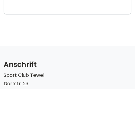
Anschrift
Sport Club Tewel
Dorfstr. 23
29643 Neuenkirchen / Tewel
Tel. 05195 933744
info@sctewel.de