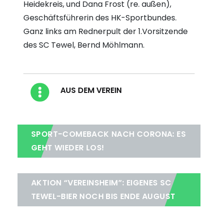
Heidekreis, und Dana Frost (re. außen),
Geschäftsführerin des HK-Sportbundes.
Ganz links am Rednerpult der 1.Vorsitzende
des SC Tewel, Bernd Möhlmann.
Blog Kategorien
AUS DEM VEREIN
SPORT-COMEBACK NACH CORONA: ES
GEHT WIEDER LOS!
AKTION “VEREINSHEIM”: EIGENES SC
TEWEL-BIER NOCH BIS ENDE AUGUST