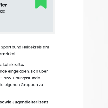
fler
023
r Sportbund Heidekreis
am
rnzirkel.
e, Lehrkräfte,
de eingeladen, sich über
rt- bzw. Übungsstunde
die eigenen Gruppen zu
sowie Jugendleiterlizenz