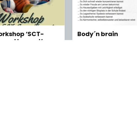
rkshop ‘SCT-
Body´n brain
gend bewegt’
vom 4. August 2026
 4. August 2026
Feedback zu dieser Websit