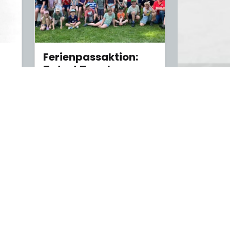
Ferienpassaktion:
Tatort Tewel
vom 4. August 2026
Downloads
e an