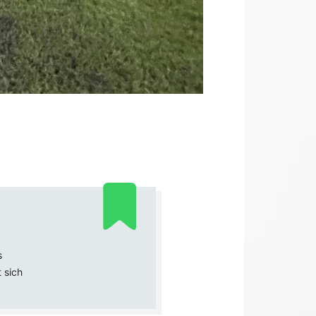
s
 sich