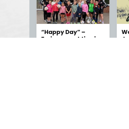
“Happy Day” –
Wo
Ferienpassaktion im
Ju
Mädchenfußball
vom
vom 5. August 2026
Anschrift