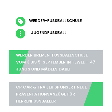
Blog Tags
WERDER-FUSSBALLSCHULE
Blog Kategorien
JUGENDFUSSBALL
WERDER BREMEN-FUSSBALLSCHULE V
OM 3.BIS 5. SEPTEMBER IN TEWEL – 47 J
UNGS UND MÄDELS DABEI
CP CAR & TRAILER SPONSERT NEUE
PRÄSENTATIONSANZÜGE FÜR
HERRENFUSSBALLER